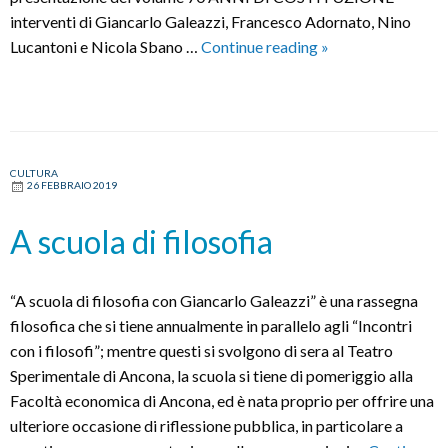
interventi di Giancarlo Galeazzi, Francesco Adornato, Nino
Comunicato
Lucantoni e Nicola Sbano …
Continue reading
»
rinvio
e
nuove
date
“Cattolici
CULTURA
26 FEBBRAIO 2019
e
Costituzione”
A scuola di filosofia
e
“Cattolici
e
“A scuola di filosofia con Giancarlo Galeazzi” è una rassegna
cultura”
filosofica che si tiene annualmente in parallelo agli “Incontri
con i filosofi”; mentre questi si svolgono di sera al Teatro
Sperimentale di Ancona, la scuola si tiene di pomeriggio alla
Facoltà economica di Ancona, ed è nata proprio per offrire una
ulteriore occasione di riflessione pubblica, in particolare a