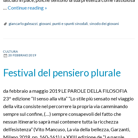
Punti
…
Continue reading
»
e
Spunti
giancarlo galeazzi
,
giovani
,
punti e spunti sinodali
,
sinodo dei giovani
Sinodali
CULTURA
20 FEBBRAIO 2019
Festival del pensiero plurale
da febbraio a maggio 2019 LE PAROLE DELLA FILOSOFIA
23^ edizione “Il senso alla vita” “Lo stile più sensato nel viaggio
della vita consiste nel percorrere la propria via camminando
sempre sul confine, (…) sempre consapevoli del fatto che
nessun itinerario saprà mai contenere tutta la ricchezza
dell’esistenza” (Vito Mancuso, La via della bellezza, Garzanti,
Milano 2018, pp. 160-161) La XXIII edizione de “Le parole …