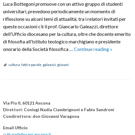
Luca Bottegoni promuove con un attivo gruppo di studenti
universitari, prevedono periodicamente un momento di
riflessione su alcuni temi di attualità; tra i relatori invitati per
queste occasioni c’è il prof. Giancarlo Galeazzi, direttore
dell’Ufficio diocesano per la cultura, oltre che docente emerito
di filosofia all’Istituto teologico marchigiano e presidente
UMANESI
onorario della Società filosofica …
Continue reading
»
DELL’INC
cultura
,
fatti e parole
,
galeazzi
,
giovani
P
o
Via Pio II, 60121 Ancona
s
Direttori: Coniugi Nadia Ciambrignoni e Fabio Sandroni
Condirettore: don Giovanni Varagona
t
N
Email Ufficio
a
cultura@diocesi.ancona.it