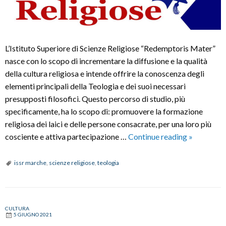
L’Istituto Superiore di Scienze Religiose “Redemptoris Mater”
nasce con lo scopo di incrementare la diffusione e la qualità
della cultura religiosa e intende offrire la conoscenza degli
elementi principali della Teologia e dei suoi necessari
presupposti filosofici. Questo percorso di studio, più
specificamente, ha lo scopo di: promuovere la formazione
religiosa dei laici e delle persone consacrate, per una loro più
Laurea
cosciente e attiva partecipazione …
Continue reading
»
in
Scienze
issr marche
,
scienze religiose
,
teologia
Religiose
CULTURA
5 GIUGNO 2021