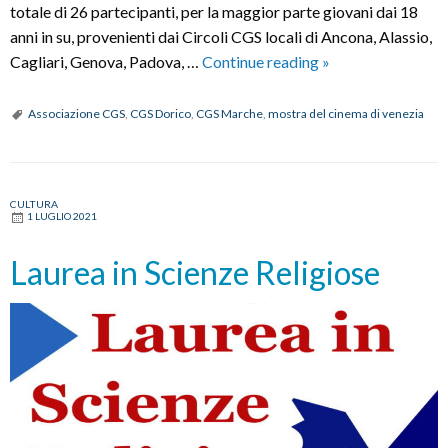
totale di 26 partecipanti, per la maggior parte giovani dai 18
anni in su, provenienti dai Circoli CGS locali di Ancona, Alassio,
DALLE
Cagliari, Genova, Padova, …
Continue reading
»
MARCHE
A
Associazione CGS
,
CGS Dorico
,
CGS Marche
,
mostra del cinema di venezia
VENEZIA:
I
CGS
CULTURA
DORICO
1 LUGLIO 2021
E
MARCHE
Laurea in Scienze Religiose
ALLA
MOSTRA
DEL
CINEMA