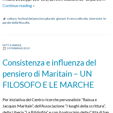
Festival
Continue reading
»
del
pensiero
cultura
,
festival del pensiero plurale
,
giovani
,
Il senso alla vita
,
interviste
,
le
parole della filosofia
plurale
FATTI E PAROLE
19 FEBBRAIO 2019
Consistenza e influenza del
pensiero di Maritain – UN
FILOSOFO E LE MARCHE
Per iniziativa del Centro ricerche personaliste “Raissa e
Jacques Maritain”, dell’Associazione “I luoghi della scrittura”,
della Liberia “La Bibliofila” e con il patrocinio della Città di San