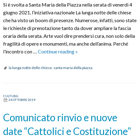
Si è svolta a Santa Maria della Piazza nella serata di venerdì 4
giugno 2021, l’iniziativa nazionale La lunga notte delle chiese
che ha visto un boom di presenze. Numerose, infatti, sono state
le richieste di prenotazione tanto da dover ampliare la fascia
oraria della serata. Arte vuol dire prendersi cura, non solo della
fragilità di opere e monumenti, ma anche dell’anima. Perché
La
l’incontro con …
Continue reading
»
lunga
notte
la lunga notte delle chiese
,
santa maria della piazza
delle
chiese
CULTURA
24 OTTOBRE 2019
Comunicato rinvio e nuove
date “Cattolici e Costituzione”