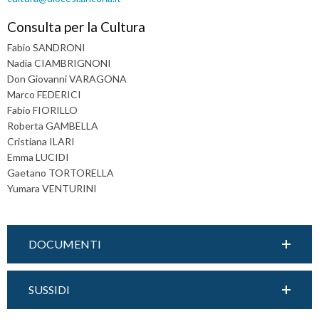
v
Consulta per la Cultura
i
Fabio SANDRONI
g
Nadia CIAMBRIGNONI
a
Don Giovanni VARAGONA
t
Marco FEDERICI
i
Fabio FIORILLO
o
Roberta GAMBELLA
n
Cristiana ILARI
Emma LUCIDI
Gaetano TORTORELLA
Yumara VENTURINI
DOCUMENTI
SUSSIDI