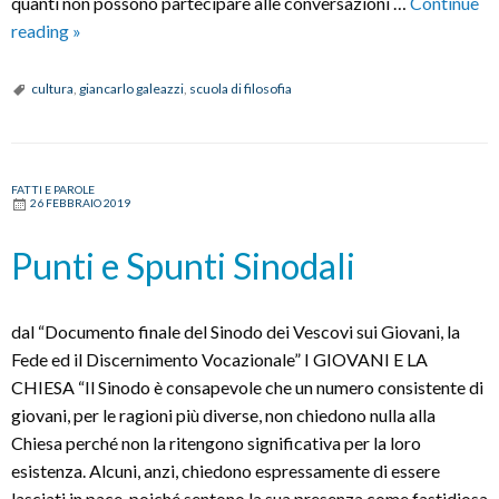
quanti non possono partecipare alle conversazioni …
Continue
A
reading
»
scuola
di
cultura
,
giancarlo galeazzi
,
scuola di filosofia
filosofia
FATTI E PAROLE
26 FEBBRAIO 2019
Punti e Spunti Sinodali
dal “Documento finale del Sinodo dei Vescovi sui Giovani, la
Fede ed il Discernimento Vocazionale” I GIOVANI E LA
CHIESA “Il Sinodo è consapevole che un numero consistente di
giovani, per le ragioni più diverse, non chiedono nulla alla
Chiesa perché non la ritengono significativa per la loro
esistenza. Alcuni, anzi, chiedono espressamente di essere
lasciati in pace, poiché sentono la sua presenza come fastidiosa