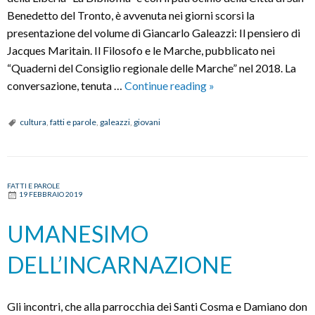
Benedetto del Tronto, è avvenuta nei giorni scorsi la
presentazione del volume di Giancarlo Galeazzi: Il pensiero di
Jacques Maritain. Il Filosofo e le Marche, pubblicato nei
“Quaderni del Consiglio regionale delle Marche” nel 2018. La
Consistenza
conversazione, tenuta …
Continue reading
»
e
influenza
cultura
,
fatti e parole
,
galeazzi
,
giovani
del
pensiero
di
FATTI E PAROLE
Maritain
19 FEBBRAIO 2019
–
UN
UMANESIMO
FILOSOFO
DELL’INCARNAZIONE
E
LE
MARCHE
Gli incontri, che alla parrocchia dei Santi Cosma e Damiano don