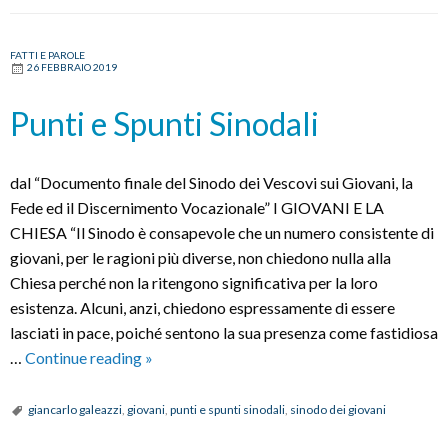
Angelo
Spina:
FATTI E PAROLE
26 FEBBRAIO 2019
«Frutto
di
Punti e Spunti Sinodali
un
lavoro
condiviso,
dal “Documento finale del Sinodo dei Vescovi sui Giovani, la
segno
Fede ed il Discernimento Vocazionale” I GIOVANI E LA
di
CHIESA “Il Sinodo è consapevole che un numero consistente di
speranza»
giovani, per le ragioni più diverse, non chiedono nulla alla
Chiesa perché non la ritengono significativa per la loro
esistenza. Alcuni, anzi, chiedono espressamente di essere
lasciati in pace, poiché sentono la sua presenza come fastidiosa
Punti
…
Continue reading
»
e
Spunti
giancarlo galeazzi
,
giovani
,
punti e spunti sinodali
,
sinodo dei giovani
Sinodali