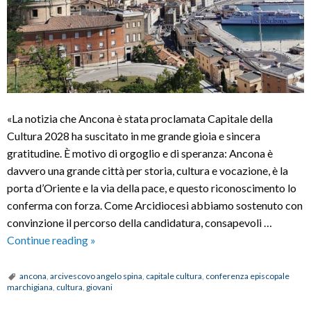
«La notizia che Ancona è stata proclamata Capitale della
Cultura 2028 ha suscitato in me grande gioia e sincera
gratitudine. È motivo di orgoglio e di speranza: Ancona è
davvero una grande città per storia, cultura e vocazione, è la
porta d’Oriente e la via della pace, e questo riconoscimento lo
conferma con forza. Come Arcidiocesi abbiamo sostenuto con
convinzione il percorso della candidatura, consapevoli …
Ancona
Continue reading
»
Capitale
della
ancona
,
arcivescovo angelo spina
,
capitale cultura
,
conferenza episcopale
marchigiana
,
cultura
,
giovani
Cultura,
Mons.