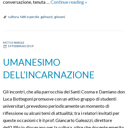
Consistenza
conversazione, tenuta …
Continue reading
»
e
influenza
cultura
,
fatti e parole
,
galeazzi
,
giovani
del
pensiero
di
FATTI E PAROLE
Maritain
19 FEBBRAIO 2019
–
UN
UMANESIMO
FILOSOFO
DELL’INCARNAZIONE
E
LE
MARCHE
Gli incontri, che alla parrocchia dei Santi Cosma e Damiano don
Luca Bottegoni promuove con un attivo gruppo di studenti
universitari, prevedono periodicamente un momento di
riflessione su alcuni temi di attualità; tra i relatori invitati per
queste occasioni c’è il prof. Giancarlo Galeazzi, direttore
dell’Ufficio diocesano per la cultura, oltre che docente emerito