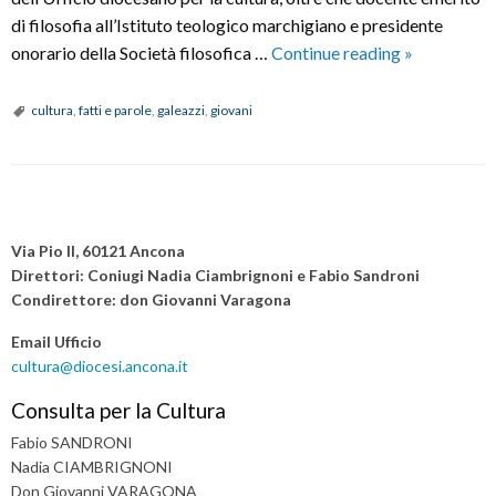
di filosofia all’Istituto teologico marchigiano e presidente
UMANESI
onorario della Società filosofica …
Continue reading
»
DELL’INC
cultura
,
fatti e parole
,
galeazzi
,
giovani
P
o
Via Pio II, 60121 Ancona
s
Direttori: Coniugi Nadia Ciambrignoni e Fabio Sandroni
Condirettore: don Giovanni Varagona
t
N
Email Ufficio
a
cultura@diocesi.ancona.it
v
Consulta per la Cultura
i
Fabio SANDRONI
g
Nadia CIAMBRIGNONI
a
Don Giovanni VARAGONA