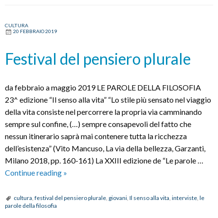
CULTURA
20 FEBBRAIO 2019
Festival del pensiero plurale
da febbraio a maggio 2019 LE PAROLE DELLA FILOSOFIA
23^ edizione “Il senso alla vita” “Lo stile più sensato nel viaggio
della vita consiste nel percorrere la propria via camminando
sempre sul confine, (…) sempre consapevoli del fatto che
nessun itinerario saprà mai contenere tutta la ricchezza
dell’esistenza” (Vito Mancuso, La via della bellezza, Garzanti,
Milano 2018, pp. 160-161) La XXIII edizione de “Le parole …
Festival
Continue reading
»
del
pensiero
cultura
,
festival del pensiero plurale
,
giovani
,
Il senso alla vita
,
interviste
,
le
parole della filosofia
plurale