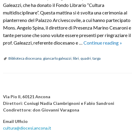
Galeazzi, che ha donato il Fondo Librario “Cultura
multidisciplinare”. Questa mattina si è svolta una cerimonia al
pianterreno del Palazzo Arcivescovile, a cui hanno partecipato
Mons. Angelo Spina, il direttore di Presenza Marino Cesaroni e
tante persone che sono volute essere presenti per ringraziare il
Targa
prof. Galeazzi, referente diocesano e …
Continue reading
»
di
ricono
Biblioteca diocesana
,
giancarlo galeazzi
,
libri
,
quadri
,
targa
al
prof.
Galeaz
P
che
o
ha
Via Pio II, 60121 Ancona
s
donato
Direttori: Coniugi Nadia Ciambrignoni e Fabio Sandroni
Condirettore: don Giovanni Varagona
libri
t
e
N
Email Ufficio
quadri
a
cultura@diocesi.ancona.it
alla
v