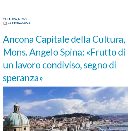
CULTURA
,
NEWS
18 MARZO 2026
Ancona Capitale della Cultura,
Mons. Angelo Spina: «Frutto di
un lavoro condiviso, segno di
speranza»