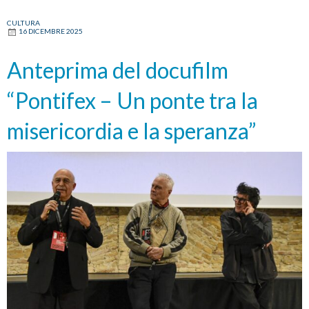
Spina:
CULTURA
16 DICEMBRE 2025
«Frutto
di
Anteprima del docufilm
un
lavoro
“Pontifex – Un ponte tra la
condiviso,
segno
misericordia e la speranza”
di
speranza»