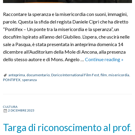
Raccontare la speranza e la misericordia con suoni, immagini,
parole. Questa la sfida del regista Daniele Ciprì che ha diretto
“Pontifex – Un ponte tra la misericordia e la speranza”, un
docufilm ispirato all’anno del Giubileo. L’opera, che uscirà nelle
sale a Pasqua, è stata presentata in anteprima domenica 14
dicembre all’Auditorium della Mole di Ancona, alla presenza
Antep
dello stesso autore e di Mons. Angelo …
Continue reading
»
del
docufi
anteprima
,
documentario
,
Dorico International Film Fest
,
film
,
misericordia
,
PONTIFEX
,
speranza
“Ponti
–
Un
ponte
CULTURA
2 DICEMBRE 2023
tra
la
Targa di riconoscimento al prof.
miseri
e