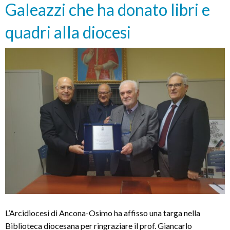
Galeazzi che ha donato libri e
la
speran
quadri alla diocesi
L’Arcidiocesi di Ancona-Osimo ha affisso una targa nella
Biblioteca diocesana per ringraziare il prof. Giancarlo