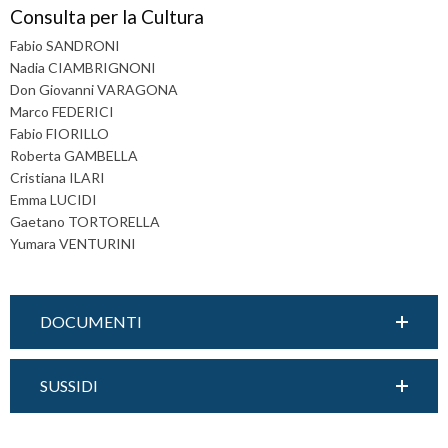
Consulta per la Cultura
diocesi
i
Fabio SANDRONI
g
Nadia CIAMBRIGNONI
a
Don Giovanni VARAGONA
t
Marco FEDERICI
i
Fabio FIORILLO
o
Roberta GAMBELLA
n
Cristiana ILARI
Emma LUCIDI
Gaetano TORTORELLA
Yumara VENTURINI
DOCUMENTI
SUSSIDI