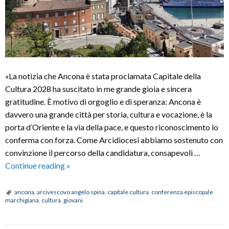
«La notizia che Ancona è stata proclamata Capitale della
Cultura 2028 ha suscitato in me grande gioia e sincera
gratitudine. È motivo di orgoglio e di speranza: Ancona è
davvero una grande città per storia, cultura e vocazione, è la
porta d’Oriente e la via della pace, e questo riconoscimento lo
conferma con forza. Come Arcidiocesi abbiamo sostenuto con
convinzione il percorso della candidatura, consapevoli …
Ancona
Continue reading
»
Capitale
della
ancona
,
arcivescovo angelo spina
,
capitale cultura
,
conferenza episcopale
marchigiana
,
cultura
,
giovani
Cultura,
Mons.
Angelo