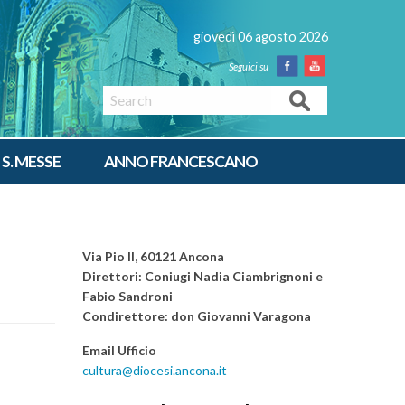
giovedì 06 agosto 2026
Facebook
Youtube
Search
 S. MESSE
ANNO FRANCESCANO
Via Pio II, 60121 Ancona
Direttori: Coniugi Nadia Ciambrignoni e
Fabio Sandroni
Condirettore: don Giovanni Varagona
Email Ufficio
cultura@diocesi.ancona.it