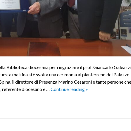
la Biblioteca diocesana per ringraziare il prof. Giancarlo Galeazzi
Questa mattina si è svolta una cerimonia al pianterreno del Palazzo
Spina, il direttore di Presenza Marino Cesaroni e tante persone ch
Targa
zi, referente diocesano e …
Continue reading
»
di
riconoscimento
al
prof.
Galeazzi