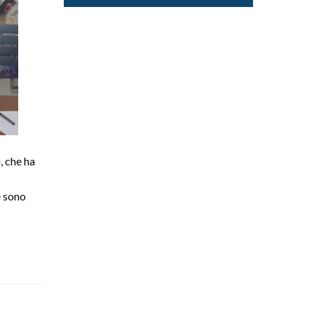
, che ha
e sono