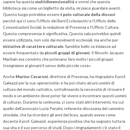
sapere ha questa
multidimensionalità
e vorrei che questa
biblioteca sia come un biglietto da visita, mi piace guardare avanti.
Questo luogo potrebbe essere il
polo culturale della diocesi
perché qui ci sono l’Ufficio dei Beni Ecclesiastici e l’Ufficio delle
Comunicazioni Sociali, la redazione di Presenza e l’Ufficio Cultura.
Questa compresenza è significativa. Questa sala potrebbe quindi
essere utilizzata, non solo dai movimenti ecclesiali, ma anche per
iniziative di carattere culturale
. Sarebbe bello se iniziasse ad
essere frequentato da
piccoli gruppi di giovani
. Il filosofo Jacques
Maritain era convinto che potevano fare molto i piccoli gruppi.
Insegniamo ai giovani il senso delle piccole cose».
Anche
Marino Cesaroni
, direttore di Presenza, ha ringraziato il prof.
Galeazzi per la sua «generosità» e ha poi citato alcuni uomini di
cultura del mondo cattolico, sottolineando la necessità di «trovare il
modo e un ambiente dove poter far vivere e incontrare questi uomini
di cultura». Durante la cerimonia, ci sono stati altri interventi, tra cui
quello dell’avvocato Lucia Panzini, referente diocesana del cammino
sinodale, che ha ricordato gli anni del liceo, quando aveva come
docente il prof. Galeazzi: esperienza positiva che ha segnato tutta la
sua vita e il suo percorso di studi. Dopo i ringraziamenti c’è stato il