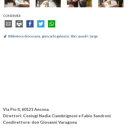
CONDIVIDI
Biblioteca diocesana
,
giancarlo galeazzi
,
libri
,
quadri
,
targa
Via Pio II, 60121 Ancona
Direttori: Coniugi Nadia Ciambrignoni e Fabio Sandroni
Condirettore: don Giovanni Varagona