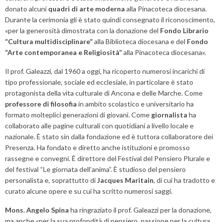
donato alcuni
quadri di arte moderna
alla Pinacoteca diocesana.
Durante la cerimonia gli è stato quindi consegnato il riconoscimento,
«per la generosità dimostrata con la donazione del
Fondo Librario
“Cultura multidisciplinare”
alla Biblioteca diocesana e del
Fondo
“Arte contemporanea e Religiosità”
alla Pinacoteca diocesana».
Il prof. Galeazzi, dal 1960 a oggi, ha ricoperto numerosi incarichi di
tipo professionale, sociale ed ecclesiale, in particolare è stato
protagonista della vita culturale di Ancona e delle Marche. Come
professore di filosofia
in ambito scolastico e universitario ha
formato molteplici generazioni di giovani. Come
giornalista
ha
collaborato alle pagine culturali con quotidiani a livello locale e
nazionale. È stato sin dalla fondazione ed è tuttora collaboratore dei
Presenza. Ha fondato e diretto anche istituzioni e promosso
rassegne e convegni. È direttore del Festival del Pensiero Plurale e
del festival “Le giornata dell’anima”. È studioso del pensiero
personalista e, soprattutto di
Jacques Maritain
, di cui ha tradotto e
curato alcune opere e su cui ha scritto numerosi saggi.
Mons. Angelo Spina
ha ringraziato il prof. Galeazzi per la donazione,
ma anche «per la sua profondità di pensiero, passione per la cultura,