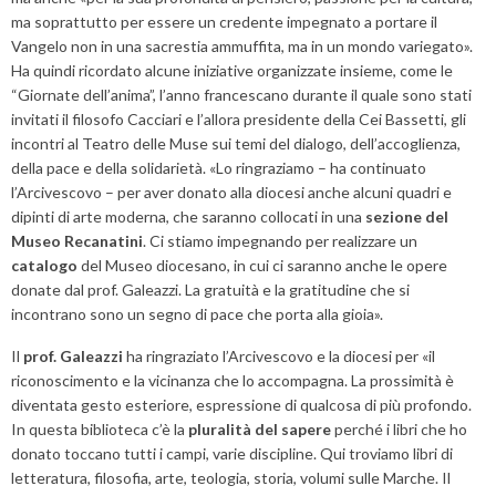
ma soprattutto per essere un credente impegnato a portare il
Vangelo non in una sacrestia ammuffita, ma in un mondo variegato».
Ha quindi ricordato alcune iniziative organizzate insieme, come le
“Giornate dell’anima”, l’anno francescano durante il quale sono stati
invitati il filosofo Cacciari e l’allora presidente della Cei Bassetti, gli
incontri al Teatro delle Muse sui temi del dialogo, dell’accoglienza,
della pace e della solidarietà. «Lo ringraziamo – ha continuato
l’Arcivescovo – per aver donato alla diocesi anche alcuni quadri e
dipinti di arte moderna, che saranno collocati in una
sezione del
Museo Recanatini
. Ci stiamo impegnando per realizzare un
catalogo
del Museo diocesano, in cui ci saranno anche le opere
donate dal prof. Galeazzi. La gratuità e la gratitudine che si
incontrano sono un segno di pace che porta alla gioia».
Il
prof. Galeazzi
ha ringraziato l’Arcivescovo e la diocesi per «il
riconoscimento e la vicinanza che lo accompagna. La prossimità è
diventata gesto esteriore, espressione di qualcosa di più profondo.
In questa biblioteca c’è la
pluralità del sapere
perché i libri che ho
donato toccano tutti i campi, varie discipline. Qui troviamo libri di
letteratura, filosofia, arte, teologia, storia, volumi sulle Marche. Il