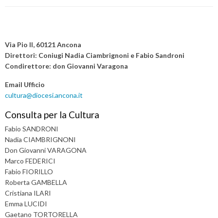
Angelo
Spina:
P
«Frutto
o
Via Pio II, 60121 Ancona
di
s
Direttori: Coniugi Nadia Ciambrignoni e Fabio Sandroni
un
Condirettore: don Giovanni Varagona
t
lavoro
N
condiviso,
Email Ufficio
a
cultura@diocesi.ancona.it
segno
v
di
Consulta per la Cultura
i
speranza»
Fabio SANDRONI
g
Nadia CIAMBRIGNONI
a
Don Giovanni VARAGONA
t
Marco FEDERICI
i
Fabio FIORILLO
o
Roberta GAMBELLA
n
Cristiana ILARI
Emma LUCIDI
Gaetano TORTORELLA