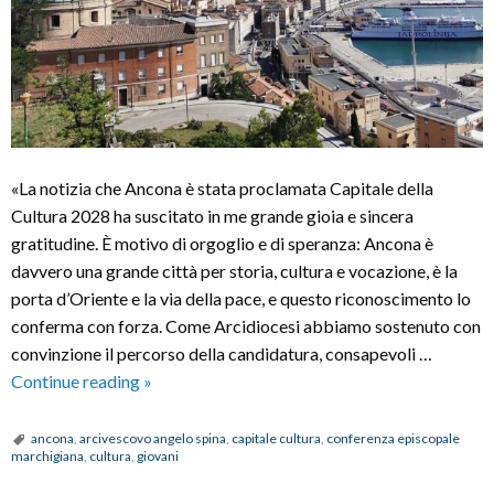
«La notizia che Ancona è stata proclamata Capitale della
Cultura 2028 ha suscitato in me grande gioia e sincera
gratitudine. È motivo di orgoglio e di speranza: Ancona è
davvero una grande città per storia, cultura e vocazione, è la
porta d’Oriente e la via della pace, e questo riconoscimento lo
conferma con forza. Come Arcidiocesi abbiamo sostenuto con
convinzione il percorso della candidatura, consapevoli …
Ancona
Continue reading
»
Capitale
della
ancona
,
arcivescovo angelo spina
,
capitale cultura
,
conferenza episcopale
marchigiana
,
cultura
,
giovani
Cultura,
Mons.