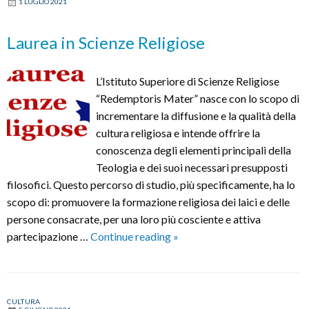
1 LUGLIO 2021
Galeazzi
che
Laurea in Scienze Religiose
ha
donato
L’Istituto Superiore di Scienze Religiose
libri
“Redemptoris Mater” nasce con lo scopo di
e
incrementare la diffusione e la qualità della
quadri
cultura religiosa e intende offrire la
alla
conoscenza degli elementi principali della
diocesi
Teologia e dei suoi necessari presupposti
filosofici. Questo percorso di studio, più specificamente, ha lo
scopo di: promuovere la formazione religiosa dei laici e delle
persone consacrate, per una loro più cosciente e attiva
Laurea
partecipazione …
Continue reading
»
in
Scienze
Religiose
CULTURA