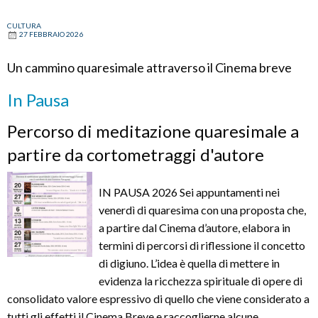
risorsa
CULTURA
per
27 FEBBRAIO 2026
la
società
Un cammino quaresimale attraverso il Cinema breve
In Pausa
Percorso di meditazione quaresimale a
partire da cortometraggi d'autore
IN PAUSA 2026 Sei appuntamenti nei
venerdì di quaresima con una proposta che,
a partire dal Cinema d’autore, elabora in
termini di percorsi di riflessione il concetto
di digiuno. L’idea è quella di mettere in
evidenza la ricchezza spirituale di opere di
consolidato valore espressivo di quello che viene considerato a
tutti gli effetti il Cinema Breve e raccoglierne alcune