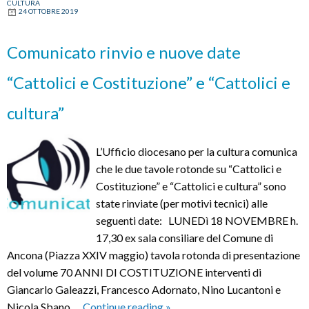
CULTURA
chiese
24 OTTOBRE 2019
Comunicato rinvio e nuove date
“Cattolici e Costituzione” e “Cattolici e
cultura”
L’Ufficio diocesano per la cultura comunica
che le due tavole rotonde su “Cattolici e
Costituzione” e “Cattolici e cultura” sono
state rinviate (per motivi tecnici) alle
seguenti date: LUNEDì 18 NOVEMBRE h.
17,30 ex sala consiliare del Comune di
Ancona (Piazza XXIV maggio) tavola rotonda di presentazione
del volume 70 ANNI DI COSTITUZIONE interventi di
Giancarlo Galeazzi, Francesco Adornato, Nino Lucantoni e
Comunicato
Nicola Sbano …
Continue reading
»