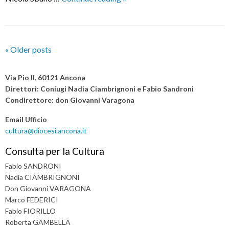
rinvio
e
nuove
P
date
«
Older posts
“Cattolici
o
e
s
Via Pio II, 60121 Ancona
Costituzione”
t
Direttori: Coniugi Nadia Ciambrignoni e Fabio Sandroni
e
Condirettore: don Giovanni Varagona
N
“Cattolici
a
Email Ufficio
e
v
cultura@diocesi.ancona.it
cultura”
i
Consulta per la Cultura
g
Fabio SANDRONI
a
Nadia CIAMBRIGNONI
t
Don Giovanni VARAGONA
i
Marco FEDERICI
o
Fabio FIORILLO
n
Roberta GAMBELLA