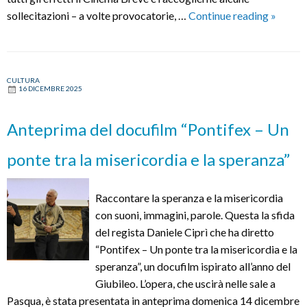
In
sollecitazioni – a volte provocatorie, …
Continue reading
»
Pausa
CULTURA
16 DICEMBRE 2025
Anteprima del docufilm “Pontifex – Un
ponte tra la misericordia e la speranza”
Raccontare la speranza e la misericordia
con suoni, immagini, parole. Questa la sfida
del regista Daniele Ciprì che ha diretto
“Pontifex – Un ponte tra la misericordia e la
speranza”, un docufilm ispirato all’anno del
Giubileo. L’opera, che uscirà nelle sale a
Pasqua, è stata presentata in anteprima domenica 14 dicembre