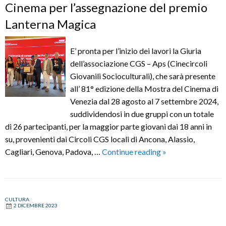
Cinema per l’assegnazione del premio
Lanterna Magica
E’ pronta per l’inizio dei lavori la Giuria
dell’associazione CGS – Aps (Cinecircoli
Giovanili Socioculturali), che sarà presente
all’ 81° edizione della Mostra del Cinema di
Venezia dal 28 agosto al 7 settembre 2024,
suddividendosi in due gruppi con un totale
di 26 partecipanti, per la maggior parte giovani dai 18 anni in
su, provenienti dai Circoli CGS locali di Ancona, Alassio,
DALLE
Cagliari, Genova, Padova, …
Continue reading
»
MARCHE
A
VENEZIA:
CULTURA
I
2 DICEMBRE 2023
CGS