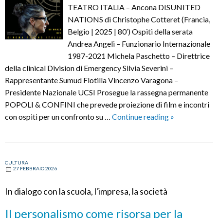
TEATRO ITALIA – Ancona DISUNITED
di
NATIONS di Christophe Cotteret (Francia,
spe
Belgio | 2025 | 80′) Ospiti della serata
Andrea Angeli – Funzionario Internazionale
1987-2021 Michela Paschetto – Direttrice
della clinical Division di Emergency Silvia Severini –
Rappresentante Sumud Flotilla Vincenzo Varagona –
Presidente Nazionale UCSI Prosegue la rassegna permanente
POPOLI & CONFINI che prevede proiezione di film e incontri
Popoli
con ospiti per un confronto su …
Continue reading
»
e
Confini:
DISUNITED
CULTURA
NATIONS
27 FEBBRAIO 2026
In dialogo con la scuola, l'impresa, la società
Il personalismo come risorsa per la