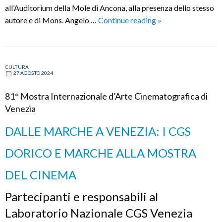
all’Auditorium della Mole di Ancona, alla presenza dello stesso
Anteprima
autore e di Mons. Angelo …
Continue reading
»
del
docufilm
“Pontifex
CULTURA
–
27 AGOSTO 2024
Un
ponte
81° Mostra Internazionale d’Arte Cinematografica di
tra
Venezia
la
DALLE MARCHE A VENEZIA: I CGS
misericordia
e
DORICO E MARCHE ALLA MOSTRA
la
speranza”
DEL CINEMA
Partecipanti e responsabili al
Laboratorio Nazionale CGS Venezia