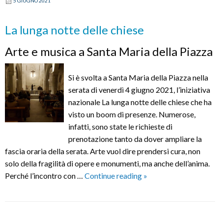
5 GIUGNO 2021
La lunga notte delle chiese
Arte e musica a Santa Maria della Piazza
Si è svolta a Santa Maria della Piazza nella
serata di venerdì 4 giugno 2021, l’iniziativa
nazionale La lunga notte delle chiese che ha
visto un boom di presenze. Numerose,
infatti, sono state le richieste di
prenotazione tanto da dover ampliare la
fascia oraria della serata. Arte vuol dire prendersi cura, non
solo della fragilità di opere e monumenti, ma anche dell’anima.
La
Perché l’incontro con …
Continue reading
»
lunga
notte
delle