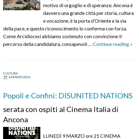
motivo di orgoglio e di speranza: Ancona è
davvero una grande città per storia, cultura
e vocazione, è la porta d’Oriente e la via
della pace, e questo riconoscimento lo conferma con forza.
Come Arcidiocesi abbiamo sostenuto con convinzione il
Anc
percorso della candidatura, consapevoli …
Continue reading
»
Capi
dell
Cult
CULTURA
Mon
6 MARZO 2026
Ang
Spin
Popoli e Confini: DISUNITED NATIONS
«Fru
di
serata con ospiti al Cinema Italia di
un
Ancona
lavo
cond
LUNEDÌ 9 MARZO ore 21 CINEMA
seg