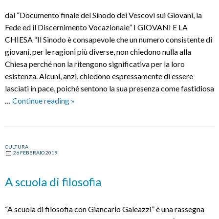
dal “Documento finale del Sinodo dei Vescovi sui Giovani, la
Fede ed il Discernimento Vocazionale” I GIOVANI E LA
CHIESA “Il Sinodo è consapevole che un numero consistente di
giovani, per le ragioni più diverse, non chiedono nulla alla
Chiesa perché non la ritengono significativa per la loro
esistenza. Alcuni, anzi, chiedono espressamente di essere
lasciati in pace, poiché sentono la sua presenza come fastidiosa
Punti
…
Continue reading
»
e
Spunti
Sinodali
CULTURA
26 FEBBRAIO 2019
A scuola di filosofia
“A scuola di filosofia con Giancarlo Galeazzi” è una rassegna