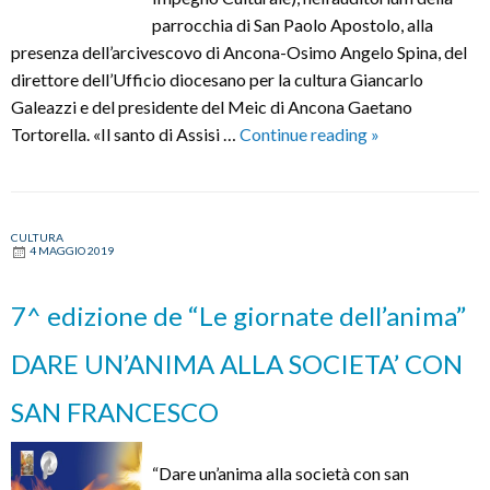
parrocchia di San Paolo Apostolo, alla
presenza dell’arcivescovo di Ancona-Osimo Angelo Spina, del
direttore dell’Ufficio diocesano per la cultura Giancarlo
Galeazzi e del presidente del Meic di Ancona Gaetano
Beppe
Tortorella. «Il santo di Assisi …
Continue reading
»
Elia
(Meic):
"Da
CULTURA
san
4 MAGGIO 2019
Francesco
a
7^ edizione de “Le giornate dell’anima”
papa
Francesco:
DARE UN’ANIMA ALLA SOCIETA’ CON
impegnarsi
SAN FRANCESCO
per
la
pace"
“Dare un’anima alla società con san