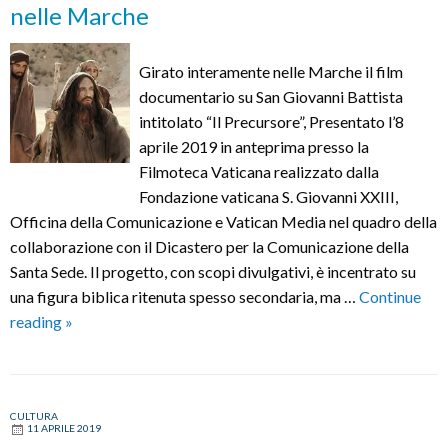
nelle Marche
CON
SAN
FRANCESCO
Girato interamente nelle Marche il film
documentario su San Giovanni Battista
intitolato “Il Precursore”, Presentato l’8
aprile 2019 in anteprima presso la
Filmoteca Vaticana realizzato dalla
Fondazione vaticana S. Giovanni XXIII,
Officina della Comunicazione e Vatican Media nel quadro della
collaborazione con il Dicastero per la Comunicazione della
Santa Sede. Il progetto, con scopi divulgativi, è incentrato su
una figura biblica ritenuta spesso secondaria, ma …
Continue
Il
reading
»
Precursore:
il
film
CULTURA
documentario
11 APRILE 2019
sulla