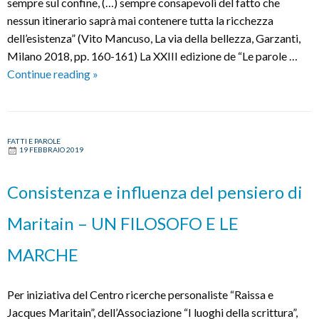
sempre sul confine, (…) sempre consapevoli del fatto che
nessun itinerario saprà mai contenere tutta la ricchezza
dell’esistenza” (Vito Mancuso, La via della bellezza, Garzanti,
Milano 2018, pp. 160-161) La XXIII edizione de “Le parole …
Festival
Continue reading
»
del
pensiero
plurale
FATTI E PAROLE
19 FEBBRAIO 2019
Consistenza e influenza del pensiero di
Maritain – UN FILOSOFO E LE
MARCHE
Per iniziativa del Centro ricerche personaliste “Raissa e
Jacques Maritain”, dell’Associazione “I luoghi della scrittura”,