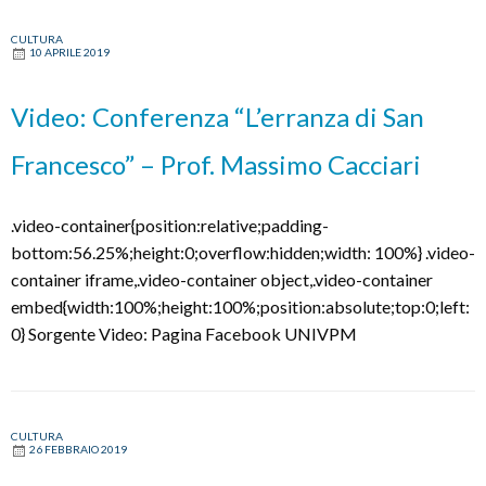
«Il
CULTURA
senso
10 APRILE 2019
del
viaggio
Video: Conferenza “L’erranza di San
di
san
Francesco” – Prof. Massimo Cacciari
Francesco
è
.video-container{position:relative;padding-
farsi
bottom:56.25%;height:0;overflow:hidden;width: 100%} .video-
prossimo»
container iframe,.video-container object,.video-container
embed{width:100%;height:100%;position:absolute;top:0;left:
0} Sorgente Video: Pagina Facebook UNIVPM
CULTURA
26 FEBBRAIO 2019