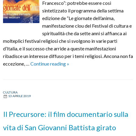
Francesco”: potrebbe essere così
sintetizzato il programma della settima
edizione de “Le giornate dell’anima,
manifestazione clou del Festival di cultura e
spiritualità che da sette anni si affianca ai
molteplici festival religiosi che si svolgono in varie parti
d’Italia, e il successo che arride a queste manifestazioni
ribadisce un interesse diffuso per i temi religiosi. Ancona non fa
7^
eccezione, …
Continue reading
»
edizione
de
“Le
CULTURA
giornate
13 APRILE 2019
dell’anima”
DARE
Il Precursore: il film documentario sulla
UN’ANIMA
ALLA
vita di San Giovanni Battista girato
SOCIETA’