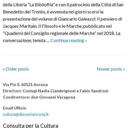
della Liberia “La Bibliofila” e con il patrocinio della Città di San
Benedetto del Tronto, è avvenuta nei giorni scorsi la
presentazione del volume di Giancarlo Galeazzi: Il pensiero di
Jacques Maritain. Il Filosofo e le Marche, pubblicato nei
“Quaderni del Consiglio regionale delle Marche” nel 2018. La
Consistenza
conversazione, tenuta …
Continue reading
»
e
influenza
del
P
pensiero
«
Older posts
Newer posts
»
di
o
Maritain
s
Via Pio II, 60121 Ancona
–
t
Direttori: Coniugi Nadia Ciambrignoni e Fabio Sandroni
UN
Condirettore: don Giovanni Varagona
N
FILOSOFO
a
Email Ufficio
E
v
cultura@diocesi.ancona.it
LE
i
Consulta per la Cultura
MARCHE