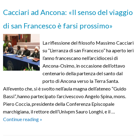
vita
Cacciari ad Ancona: «Il senso del viaggio
di
San
di san Francesco è farsi prossimo»
Giovanni
Battista
La riflessione del filosofo Massimo Cacciari
girato
su “L’erranza di san Francesco” ha aperto ieri
nelle
l’anno francescano nell’arcidiocesi di
Marche
Ancona-Osimo, in occasione dell’ottavo
centenario della partenza del santo dal
porto di Ancona verso la Terra Santa.
All’evento che, si è svolto nell’aula magna dell’ateneo “Guido
Bassi”, hanno partecipato l’arcivescovo Angelo Spina, mons.
Piero Coccia, presidente della Conferenza Episcopale
marchigiana, il rettore dell’Univpm Sauro Longhi, e il …
Cacciari
Continue reading
»
ad
Ancona: