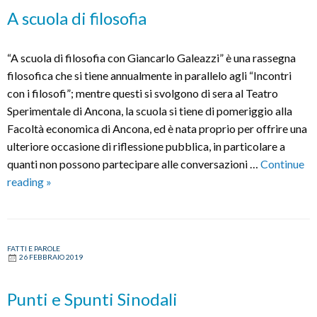
A scuola di filosofia
“A scuola di filosofia con Giancarlo Galeazzi” è una rassegna
filosofica che si tiene annualmente in parallelo agli “Incontri
con i filosofi”; mentre questi si svolgono di sera al Teatro
Sperimentale di Ancona, la scuola si tiene di pomeriggio alla
Facoltà economica di Ancona, ed è nata proprio per offrire una
ulteriore occasione di riflessione pubblica, in particolare a
quanti non possono partecipare alle conversazioni …
Continue
A
reading
»
scuola
di
filosofia
FATTI E PAROLE
26 FEBBRAIO 2019
Punti e Spunti Sinodali