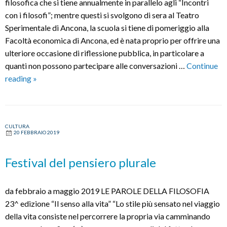
filosofica che si tiene annualmente in parallelo agli “Incontri
con i filosofi”; mentre questi si svolgono di sera al Teatro
Sperimentale di Ancona, la scuola si tiene di pomeriggio alla
Facoltà economica di Ancona, ed è nata proprio per offrire una
ulteriore occasione di riflessione pubblica, in particolare a
quanti non possono partecipare alle conversazioni …
Continue
A
reading
»
scuola
di
filosofia
CULTURA
20 FEBBRAIO 2019
Festival del pensiero plurale
da febbraio a maggio 2019 LE PAROLE DELLA FILOSOFIA
23^ edizione “Il senso alla vita” “Lo stile più sensato nel viaggio
della vita consiste nel percorrere la propria via camminando