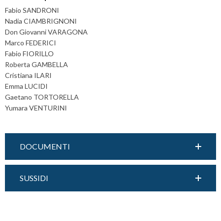
g
Fabio SANDRONI
a
Nadia CIAMBRIGNONI
t
Don Giovanni VARAGONA
i
Marco FEDERICI
o
Fabio FIORILLO
n
Roberta GAMBELLA
Cristiana ILARI
Emma LUCIDI
Gaetano TORTORELLA
Yumara VENTURINI
DOCUMENTI
SUSSIDI